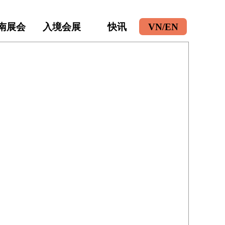
南展会
入境会展
快讯
VN/EN