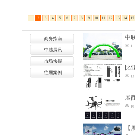
中
商务指南
1
中越展讯
市场快报
比
往届案例
13
展商
10
【