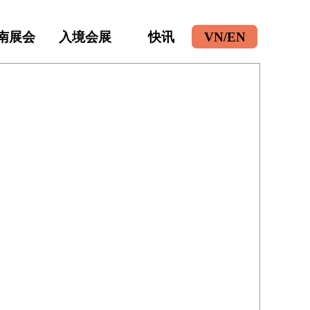
南展会
入境会展
快讯
VN/EN