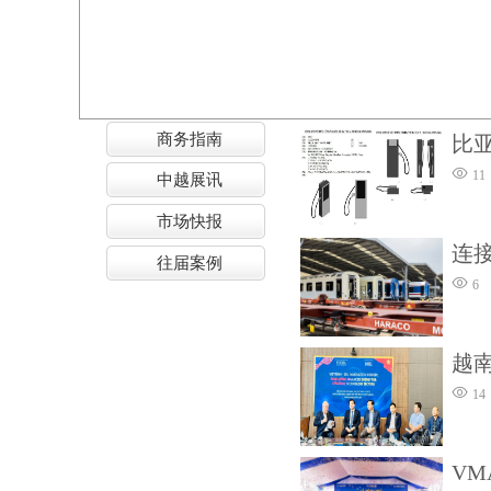
商务指南
比
11
中越展讯
市场快报
连
往届案例
6
越
14
V