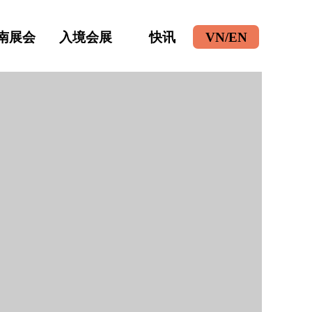
南展会
入境会展
快讯
VN/EN