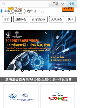
产品
搜索
VN/EN
名称
描述
内容
首页
越南展会
自办联办展
入境展会
快讯
河内市容
越南展会自办展/联办展/组展代理一体运营商