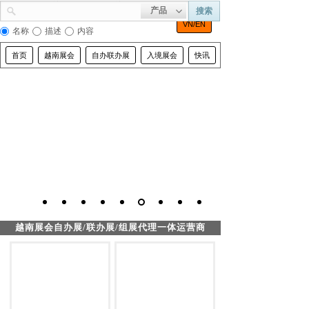
产品
搜索
VN/EN
名称
描述
内容
首页
越南展会
自办联办展
入境展会
快讯
河内市容
越南展会自办展/联办展/组展代理一体运营商