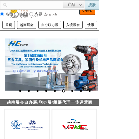
产品
搜索
VN/EN
名称
描述
内容
首页
越南展会
自办联办展
入境展会
快讯
河内市容
越南展会自办展/联办展/组展代理一体运营商