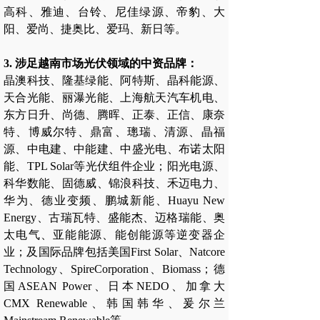
高科、雅迪、台铃、尼佳绿源、帝豹、大
阳、爱尚、捷奥比、爱玛、新日等。
3. 涉足越南市场光伏领域的中资品牌：
晶澳科技、隆基绿能、阿特斯、晶科能源、
天合光能、丽瀑光能、上海航天汽车机电、
东方日升、尚德、腾晖、正泰、正信、康奈
特、博威尔特、鼎富、璁瑞、清源、晶福
源、中电建、中能建、中盛光电、布诺太阳
能、TPL Solar等光伏组件企业；阳光电源、
科华数能、固德威、锦浪科技、禾迈电力、
华为、德业变频、鹏城新能、Huayu New
Energy、古瑞瓦特、盛能杰、迈格瑞能、奥
太电气、亚能能源、能创能源等逆变器企
业；及国际品牌包括美国First Solar、Natcore
Technology、SpireCorporation、Biomass；德
国ASEAN Power、日本NEDO、加拿大
CMX Renewable、韩国韩华、爰尔兰