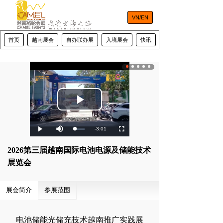
VN/EN
首页
越南展会
自办联办展
入境展会
快讯
河内市容
Play
Mute
Video
Remaining
-3:01
Loaded
:
Progress
:
Play
Fullscreen
0%
0%
Time
2026第三届越南国际电池电源及储能技术
展览会
展会简介
参展范围
电池储能光储充技术越南推广实践展