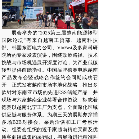
展会举办的“2025第三届越南能源转型
国际论坛”有来自越南工贸部、越南科技
部、韩国东西电力公司、VinFast及多家科研
院所的专家发表演讲，围绕政策路径、技术
挑战与市场机遇展开深度讨论，为产业低碳
转型提供前瞻指引。中国品牌德赛电池越南
产品发布会暨战略合作签约会同期成功召
开，正式发布越南市场本地化战略，推出多
款针对东南亚市场的先进ESS储能产品，并
现场与六家越南企业签署合作协议，标志着
德赛以越南北宁工厂为支点，全面深化区域
供应链与服务体系。为期三天的展期亦穿插
多场B2B对接会、采购洽谈和工厂考察活
动。组委会组织的近千家越南精准买家及优
质客商组成集约采购团，与展商进行精准匹